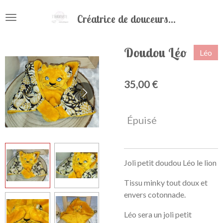
Passer
Créatrice de douceurs...
au
contenu
principal
Doudou Léo
Léo
35,00 €
Épuisé
Joli petit doudou Léo le lion
Tissu minky tout doux et
envers cotonnade.
Léo sera un joli petit