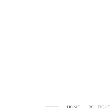
Passer
au
contenu
principal
HOME
BOUTIQUE