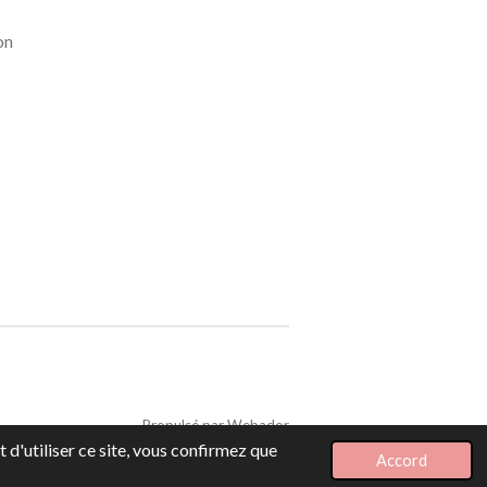
on
Propulsé par
Webador
 d'utiliser ce site, vous confirmez que
Accord