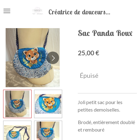
Passer
Créatrice de douceurs...
au
contenu
principal
Sac Panda Roux
25,00 €
Épuisé
Joli petit sac pour les
petites demoiselles.
Brodé, entièrement doublé
et rembouré